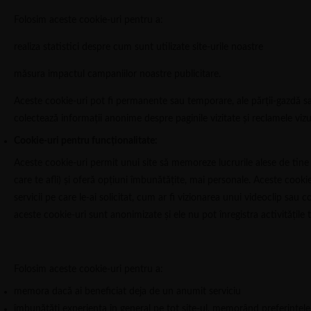
Folosim aceste cookie-uri pentru a:
realiza statistici despre cum sunt utilizate site-urile noastre
măsura impactul campaniilor noastre publicitare.
Aceste cookie-uri pot fi permanente sau temporare, ale părţii-gazdă sau
colectează informaţii anonime despre paginile vizitate şi reclamele vizu
Cookie-uri pentru funcţionalitate:
Aceste cookie-uri permit unui site să memoreze lucrurile alese de tine 
care te afli) şi oferă opţiuni îmbunătăţite, mai personale. Aceste cooki
servicii pe care le-ai solicitat, cum ar fi vizionarea unui videoclip sau 
aceste cookie-uri sunt anonimizate şi ele nu pot înregistra activităţile t
Folosim aceste cookie-uri pentru a:
memora dacă ai beneficiat deja de un anumit serviciu
îmbunătăţi experienţa în general pe tot site-ul, memorând preferinţele 