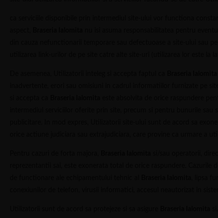
ca serviciile disponibile prin intermediul site-ului vor functiona consta
aspect,
Braseria Ialomita
nu isi asuma responsabilitatea pentru eventua
din cauza nefunctionarii temporare sau defectuoase a site-ului sau pen
utilizarea link-urilor de pe site catre alte site-uri (utilizarea lor este la l
De asemenea, Utilizatorii inteleg si accepta faptul ca
Braseria Ialomita
inadvertente, erori sau omisiuni in cadrul informatiilor furnizate pe site 
si accepta ca
Braseria Ialomita
este absolvita de orice raspundere pent
intermediul serviciilor oferite prin site, precum si pentru bunurile sau 
publicitare. In mod expres, Utilizatorii site-ului sunt de acord sa exo
orice actiune judiciara sau extrajudiciara, care provine ca urmare a util
Pentru cazuri de forta majora,
Braseria Ialomita
si/sau operatorii, direct
reprezentantii sai, este exonerata total de orice raspundere. Cazurile de
de functionare ale echipamentului tehnic al
Braseria Ialomita
, lipsa f
conexiunilor de telefon, virusii informatici, accesul neautorizat in siste
Utilizatorii sunt de acord sa protejeze si sa asigure
Braseria Ialomita
si