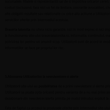
sucursalele, filialele si reprezentantii sai de si impotriva oricaror cereri
costuri (incluzand, fara nici un fel de limitare, onorariile avocatilor), che
alte obligatii rezultate sau relationate cu orice alta actiune a Utilizatori
serviciilor oferite prin intermediul acestuia.
Braseria Ialomita
nu ofera nicio garantie, nici in mod expres si nici impli
la functionarea site-ului braseriaialomita.ro, informatia, continutul, m
potrivirea lor pentru un anumit scop. Utilizatorii sunt de acord in mod 
informatiilor se face pe propriul lor risc.
5.Abonarea Utilizatorilor la newslwettere si alerte
Utilizatorii site-ului au
posibilitatea
de a primi newslettere si alerte pri
Utilizatorii sa poata opta oricand pentru varianta de a nu mai primi astf
dezabonare din newsletter/alerta primita pe mailul introdus explicit la
Fata de faptul ca accesul la produsele oferite prin intermediul site-ului