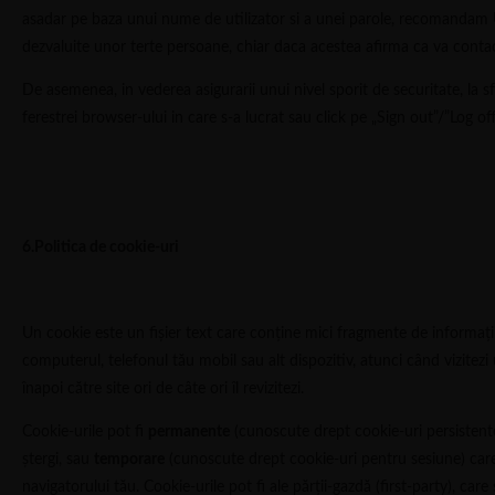
asadar pe baza unui nume de utilizator si a unei parole, recomandam Ut
dezvaluite unor terte persoane, chiar daca acestea afirma ca va contac
De asemenea, in vederea asigurarii unui nivel sporit de securitate, la s
ferestrei browser-ului in care s-a lucrat sau click pe „Sign out”/”Log off
6.Politica de cookie-uri
Un cookie este un fişier text care conţine mici fragmente de informaţi
computerul, telefonul tău mobil sau alt dispozitiv, atunci când vizitezi u
înapoi către site ori de câte ori îl revizitezi.
Cookie-urile pot fi
permanente
(cunoscute drept cookie-uri persistent
ştergi, sau
temporare
(cunoscute drept cookie-uri pentru sesiune) care
navigatorului tău. Cookie-urile pot fi ale părţii-gazdă (first-party), care 