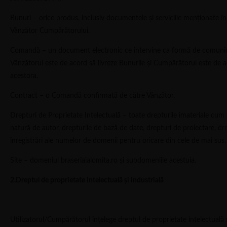
Bunuri – orice produs, inclusiv documentele și serviciile menționate î
Vânzător Cumpărătorului.
Comandă – un document electronic ce intervine ca formă de comunica
Vânzătorul este de acord să livreze Bunurile și Cumpărătorul este de a
acestora.
Calea Calarasilor 254, Braila
Contract – o Comandă confirmată de către Vânzător.
Drepturi de Proprietate Intelectuală – toate drepturile imateriale cum 
natură de autor, drepturile de bază de date, drepturi de proiectare, dre
înregistrări ale numelor de domenii pentru oricare din cele de mai sus.
Site – domeniul braseriaialomita.ro și subdomeniile acestuia.
2.Dreptul de proprietate intelectuală și industrială
Utilizatorul/Cumpărătorul înțelege dreptul de proprietate intelectuală ș