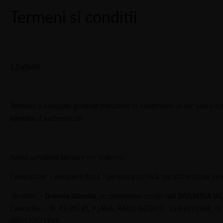
Termeni si conditii
1.Definiții
Termenii și condițiile generale prevăzute în continuare se vor aplica t
Ialomita
și partenerii săi
Astfel, următorii termeni vor însemna:
Cumpărător – persoană fizică / persoană juridică sau altă entitate ju
Vânzător –
Braseria Ialomita
, cu denumirea comercială
BRASERIA IAL
Calarasilor – Bl. A1 BIS Et. P (ANS. RADU NEGRU) , CUI 6191368, nr. d
J09/1235/1994.