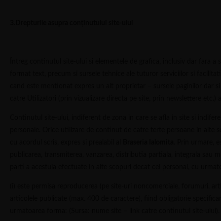
3.Drepturile asupra conținutului site-ului
Întreg continutul site-ului si elementele de grafica, inclusiv dar fara a 
format text, precum si sursele tehnice ale tuturor serviciilor si facilitat
cand este mentionat expres un alt proprietar – sursele paginilor dar si 
catre Utilizatori (prin vizualizare directa pe site, prin newslettere etc.)
Continutul site-ului, indiferent de zona in care se afla in site si indifere
personale. Orice utilizare de continut de catre terte persoane in alte 
cu acordul scris, expres si prealabil al
Braseria Ialomita
. Prin urmare, e
publicarea, transmiterea, vanzarea, distributia partiala, integrala sau m
parti a acestuia efectuate in alte scopuri decat cel personal, cu urmato
(i) este permisa reproducerea (pe site-uri noncomerciale, forumuri, art
articolele publicate (max. 400 de caractere), fiind obligatorie specificar
urmatoarea forma: (Sursa: nume site – link catre continutul site-ului).