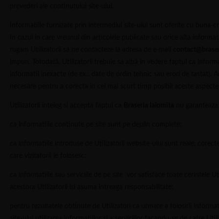
prevederi ale continutului site-ului.
Informatiile furnizate prin intermediul site-ului sunt oferite cu buna-cr
In cazul in care vreunul din articolele publicate sau orice alta informat
rugam Utilizatorii sa ne contacteze la adresa de e-mail
contact@braser
impun. Totodată, Utilizatorii trebuie sa aibă în vedere faptul ca infor
informatii inexacte (de ex.: date de ordin tehnic sau erori de tastat). A
necesare pentru a corecta in cel mai scurt timp posibil aceste aspecte
Utilizatorii inteleg si accepta faptul ca
Braseria Ialomita
nu garanteaza
ca informatiile continute pe site sunt pe deplin complete;
ca informatiile introduse de Utilizatorii website-ului sunt reale, core
care vizitatorii le folosesc;
ca informatiile sau serviciile de pe site vor satisface toate cerintele Ut
acestora Utilizatorii isi asuma intreaga responsabilitate;
pentru rezultatele obtinute de Utilizatori ca urmare a folosirii informati
site-ului utilizarea informatiilor si a serviciilor facandu-se de catre Ut