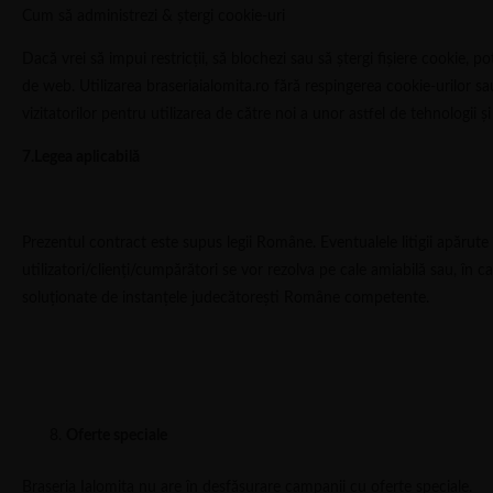
Cum să administrezi & ştergi cookie-uri
Dacă vrei să impui restricţii, să blochezi sau să ştergi fişiere cookie, p
de web. Utilizarea braseriaialomita.ro fără respingerea cookie-urilor 
vizitatorilor pentru utilizarea de către noi a unor astfel de tehnologii ş
7.Legea aplicabilă
Prezentul contract este supus legii Române. Eventualele litigii apărute
utilizatori/clienți/cumpărători se vor rezolva pe cale amiabilă sau, în cazu
soluționate de instanțele judecătorești Române competente.
Oferte speciale
Braseria Ialomita nu are în desfășurare campanii cu oferte speciale.