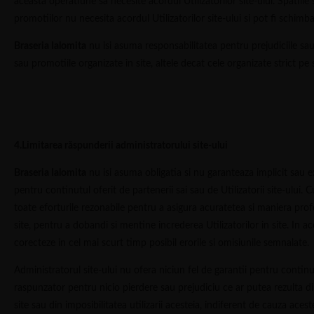
aceasta operatiune sa necesite acordul Utilizatorilor site-ului. Spatiile
promotiilor nu necesita acordul Utilizatorilor site-ului si pot fi schimb
Braseria Ialomita
nu isi asuma responsabilitatea pentru prejudiciile sau
sau promotiile organizate in site, altele decat cele organizate strict pe s
4.Limitarea răspunderii administratorului site-ului
Braseria Ialomita
nu isi asuma obligatia si nu garanteaza implicit sau e
pentru continutul oferit de partenerii sai sau de Utilizatorii site-ului. 
toate eforturile rezonabile pentru a asigura acuratetea si maniera profe
site, pentru a dobandi si mentine increderea Utilizatorilor in site. In a
corecteze in cel mai scurt timp posibil erorile si omisiunile semnalate.
Administratorul site-ului nu ofera niciun fel de garantii pentru continutu
raspunzator pentru nicio pierdere sau prejudiciu ce ar putea rezulta di
site sau din imposibilitatea utilizarii acesteia, indiferent de cauza aces