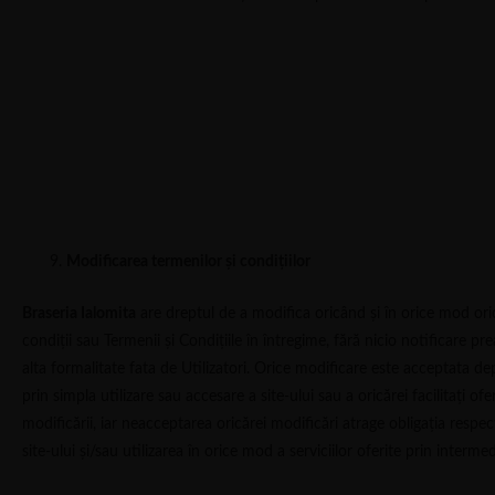
Modificarea termenilor și condițiilor
Braseria Ialomita
are dreptul de a modifica oricând și în orice mod oric
condiții sau Termenii și Condițiile în întregime, fără nicio notificare pre
alta formalitate fata de Utilizatori. Orice modificare este acceptata depl
prin simpla utilizare sau accesare a site-ului sau a oricărei facilitați o
modificării, iar neacceptarea oricărei modificări atrage obligația respec
site-ului și/sau utilizarea în orice mod a serviciilor oferite prin interme