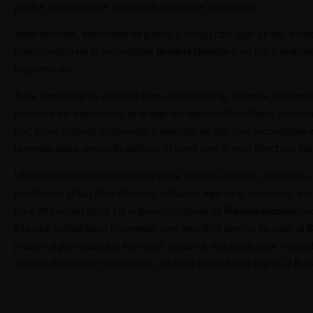
publice nici una dintre informările primite de la Vânzător.
Toate desenele, elementele de grafică și design care apar pe site, nume
mărci înregistrate în proprietatea
Braseria Ialomita
și nu pot fi preluate
proprietarului.
Toate elementele de conținut cum sunt descrierile, desenele, elementele
incluzând dar nelimitându-se la logo-uri, reprezentări stilizate, simbolu
0239 685 381
text și/sau conținut multimedia prezentate pe site, sunt proprietatea 
rezervate toate drepturile obținute în acest sens în mod direct sau indir
Utilizatorului/Cumpărătorului nu îi este permisă copierea, distribuirea, 
modificarea și/sau altfel alterarea, utilizarea, legarea la, expunerea, i
orice alt context decât cel original intenționat de
Braseria Ialomita
, in
Site-ului, îndepărtarea însemnelor care semnifică dreptul de autor al
B
precum și participarea la transferul, vânzarea, distribuția unor materi
afișarea elementelor de conținut, decât cu acordul scris expres al
Bras