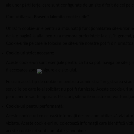
ale unor părţi terţe, care sunt configurate de un site diferit de cel pe car
Cum utilizeaza
Braseria Ialomita
cookie-urile?
Utilizăm cookie-urile pentru a îmbunătăţi funcţionalitatea site-urilor n
de la o pagină la alta, pentru a memora preferinţele tale şi, în general, 
Cookie-urile pe care le folosim pe site-urile noastre pot fi din următoar
Cookie-uri strict necesare:
Aceste cookie-uri sunt esenţiale pentru ca tu să poţi naviga pe site şi să
fi accesarea zonelor sigure ale site-ului.
Folosim acest tip de cookie-uri pentru a administra înregistrarea şi aute
serviciile pe care le-ai solicitat nu pot fi furnizate. Aceste cookie-uri sun
permanente sau temporare. Pe scurt, site-urile noastre nu vor funcţio
Cookie-uri pentru performanţă:
Aceste cookie-uri colectează informaţii despre cum utilizează vizitator
vizitate. Aceste cookie-uri nu colectează informaţii care identifică vizit
aceste cookie-uri sunt cumulate şi anonime.