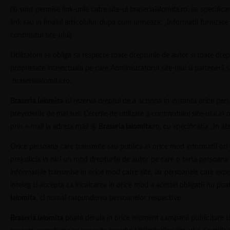
(ii) sunt permise link-urile catre site-ul braseriaialomita.ro, iar specifi
link sau in finalul articolului, dupa cum urmeaza: „Informatii furnizate
continutul site-ului)
Utilizatorii se obliga sa respecte toate drepturile de autor si toate dre
proprietate intelectuala pe care Administratorul site-ului si partenerii s
braseriaialomita.ro.
Braseria Ialomita
isi rezerva dreptul de a actiona in instanta orice per
prevederile de mai sus. Cererile de utilizare a continutului site-ului in 
prin e-mail la adresa mail @
Braseria Ialomita
.ro, cu specificatia „In at
Orice persoana care transmite sau publica in orice mod informatii ori m
prejudicia in nici un mod drepturile de autor pe care o terta persoana 
informatiile transmise in orice mod catre site, iar persoanele care exp
inteleg si accepta ca incalcarea in orice mod a acestei obligatii nu p
Ialomita
, ci numai raspunderea persoanelor respective.
Braseria Ialomita
poate derula in orice moment campanii publicitare si/