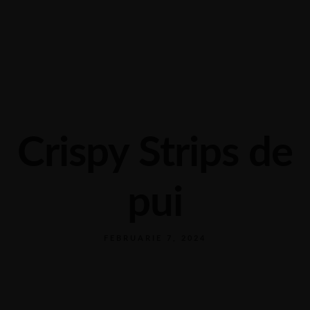
Calea Calarasilor 254, Braila
0239 685 381
Crispy Strips de
pui
FEBRUARIE 7, 2024