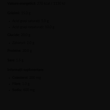
Valoare energetică:
270 kcal / 1130 kJ
Grăsimi:
15.0 g
Acizi grași saturați: 5.0 g
Acizi grași nesaturați: 10.0 g
Glucide:
20.0 g
Zaharuri: 2.0 g
Proteine:
20.0 g
Sare:
1.5 g
Informații suplimentare:
Colesterol:
200 mg
Fibre:
1.0 g
Sodiu:
600 mg