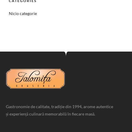
CATEGORIES
Nicio categorie
Gastronomie de calitate, tradiție din 1994, arome autentice
și experiență culinară memorabilă în fiecare masă.