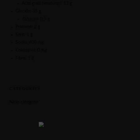
Acizi grași nesaturați: 13 g
Glucide: 35 g
Zaharuri: 0.5 g
Proteine: 2 g
Sare: 1 g
Sodiu: 400 mg
Colesterol: 0 mg
Fibre: 1 g
CATEGORIES
Nicio categorie