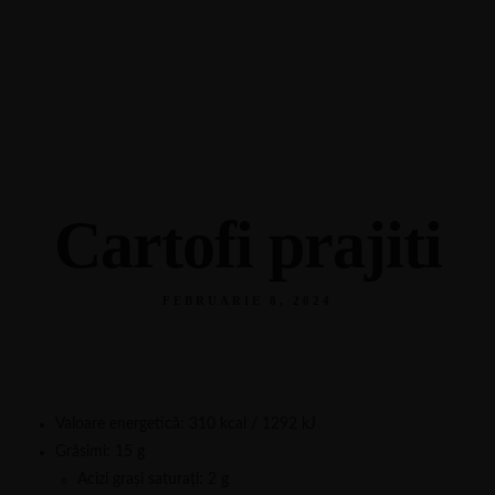
Calea Calarasilor 254, Braila
0239 685 381
Cartofi prajiti
FEBRUARIE 8, 2024
Valoare energetică: 310 kcal / 1292 kJ
Grăsimi: 15 g
Acizi grași saturați: 2 g